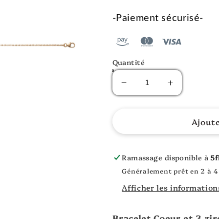
-Paiement sécurisé-
Quantité
Diminuer
Augmenter
la
la
quantité
quantité
pour
pour
Ajout
Coeur
Coeur
&amp;
&amp;
Zircons
Zircons
Ramassage disponible à
5f
Plaqué
Plaqué
Généralement prêt en 2 à 4
Or
Or
Afficher les informatio
Bracelet Coeur et 3 zi