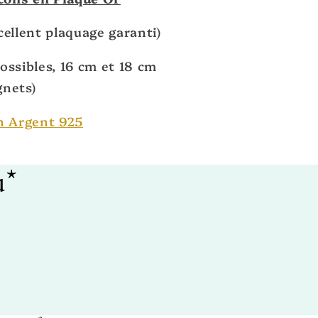
cellent plaquage garanti)
ossibles, 16 cm et 18 cm
gnets)
n A
rgent 925
u*