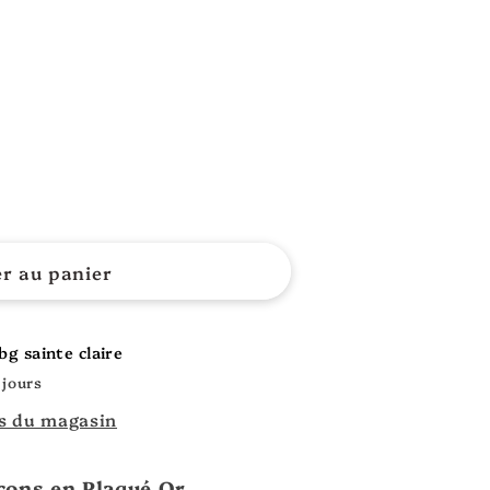
er au panier
bg sainte claire
 jours
ns du magasin
rcons en Plaqué Or