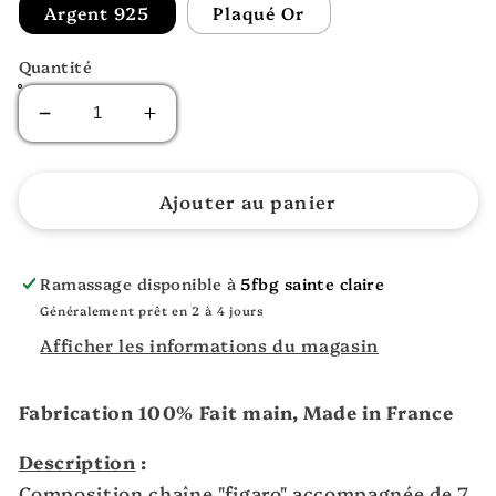
Argent 925
Plaqué Or
Quantité
Diminuer
Augmenter
la
la
quantité
quantité
pour
pour
Ajouter au panier
LE
LE
7
7
PIERRES
PIERRES
Ramassage disponible à
5fbg sainte claire
Généralement prêt en 2 à 4 jours
Afficher les informations du magasin
Fabrication 100% Fait main, Made in France
Description
:
Composition
chaîne "figaro"
accompagnée de 7