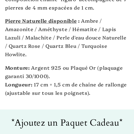
pierres
de 4 mm espacées de 1 cm.
Pierre Naturelle disponible
:
Ambre /
Amazonite / Améthyste / Hématite / Lapis
Lazuli / Malachite / Perle d'eau douce Naturelle
/ Quartz Rose / Quartz Bleu / Turquoise
Howlite.
Monture:
Argent 925 ou Plaqué Or (plaquage
garanti 30/1000).
Longueur:
17 cm + 1,5 cm de chaîne de rallonge
(ajustable sur tous les poignets).
Passer aux
informations
*Ajoutez un Paquet Cadeau*
produits