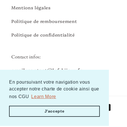
Mentions légales
Politique de remboursement
Politique de confidentialité
Contact infos:
email: contact@lpf-bijoux.fr
En poursuivant votre navigation vous
En poursuivant votre navigation vous
accepter notre charte de cookie ainsi que
accepter notre charte de cookie ainsi que
nos CGU
nos CGU
Learn More
Learn More
Méthodes
J'accepte
J'accepte
de
payement