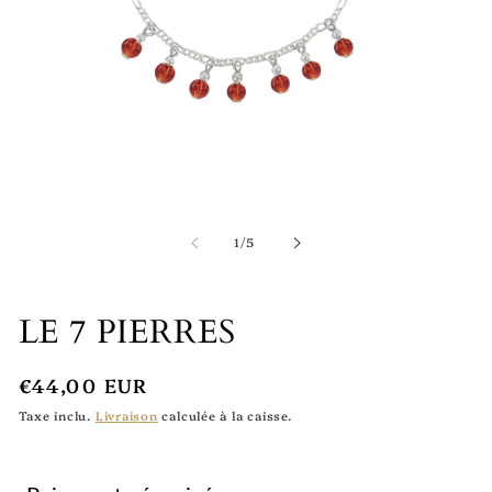
Ouvrir
le
média
de
1
/
5
1
en
modal
LE 7 PIERRES
Prix
€44,00 EUR
Taxe inclu.
Livraison
calculée à la caisse.
habituel