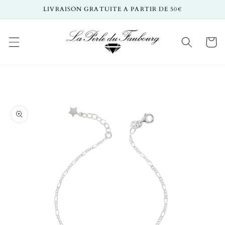
et
LIVRAISON GRATUITE A PARTIR DE 50€
passer
au
contenu
Panier
Passer aux
informations
produits